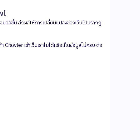
wl
วจบ่อยขึ้น ส่งผลให้การเปลี่ยนแปลงของเว็บไปปรากฏ
Crawler เข้าเว็บเราไม่ได้หรือเห็นข้อมูลไม่ครบ ต่อ
กษาทีมงานผู้
่ยวชาญ
ตุ้นยอดขายให้กับแบรนด์ของคุณ ด้วย Data-
Marketing พร้อมด้วย Report เชิงลึก ครบ
ght