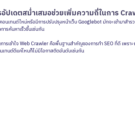
อัปเดตสม่ำเสมอช่วยเพิ่มความถี่ในการ Cra
มีคอนเทนต์ใหม่หรือมีการปรับปรุงหน้าเว็บ Googlebot มักจะเข้ามาสำร
ารค้นหาเร็วขึ้นเช่นกัน
้นการเข้าใจ Web Crawler คือพื้นฐานสำคัญของการทำ SEO ที่ดี เพราะถ้า 
นเทนต์ดีแค่ไหนก็ไม่มีโอกาสติดอันดับเช่นกัน
ปรึ
เชี
ช่วยกระ
Driven 
ทุก Insi