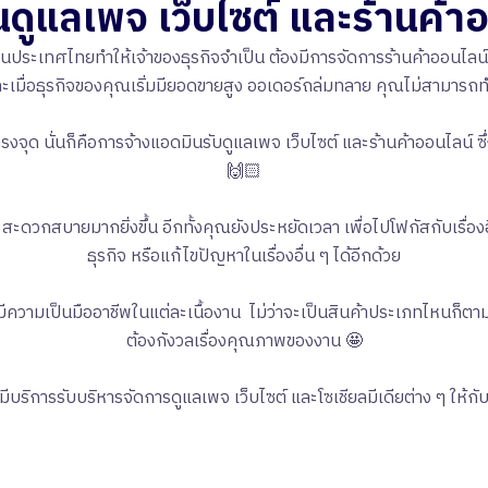
ดูแลเพจ เว็บไซต์ และร้านค้า
น์ในประเทศไทยทำให้เจ้าของธุรกิจจำเป็น ต้องมีการจัดการร้านค้าออนไล
และเมื่อธุรกิจของคุณเริ่มมียอดขายสูง ออเดอร์ถล่มทลาย คุณไม่สามารถท
รงจุด นั่นก็คือการจ้างแอดมินรับดูแลเพจ เว็บไซต์ และร้านค้าออนไลน์ 
🙌🏻
สะดวกสบายมากยิ่งขึ้น อีกทั้งคุณยังประหยัดเวลา เพื่อไปโฟกัสกับเรื่องอื
ธุรกิจ หรือแก้ไขปัญหาในเรื่องอื่น ๆ ได้อีกด้วย
ะมีความเป็นมืออาชีพในแต่ละเนื้องาน ไม่ว่าจะเป็นสินค้าประเภทไหนก็
ต้องกังวลเรื่องคุณภาพของงาน 🤩
ามีบริการรับบริหารจัดการดูแลเพจ เว็บไซต์ และโซเชียลมีเดียต่าง ๆ ให