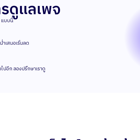
รดูแลเพจ
 แบบนี้
ม่ำเสมอเริ่มลด
ลงไปอีก ลองปรึกษาเราดู