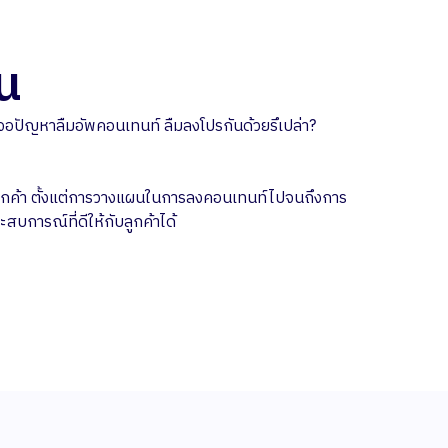
น
จอปัญหาลืมอัพคอนเทนท์ ลืมลงโปรกันด้วยรึเปล่า?
ับลูกค้า ตั้งแต่การวางแผนในการลงคอนเทนท์ไปจนถึงการ
สบการณ์ที่ดีให้กับลูกค้าได้