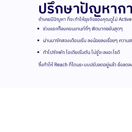
ปรึกษาปัญหากา
ถ้าเคยมีปัญหา ที่จะทำให้ธุรกิจของคุณดูไม่ Active
ช่วงแรกก็ลงคอนเทนท์ถี่ๆ ฟิตมากขยันสุดๆ
ผ่านมาซักสองเดือนเริ่ม ลงน้อยลงเรื่อยๆ ความส
ทำไปซักพัก ไอเดียเริ่มตัน ไม่รู้จะลงอะไรดี
ซึ่งทำให้ Reach ที่โดนระบบปรับลดอยู่แล้ว ยิ่งลด