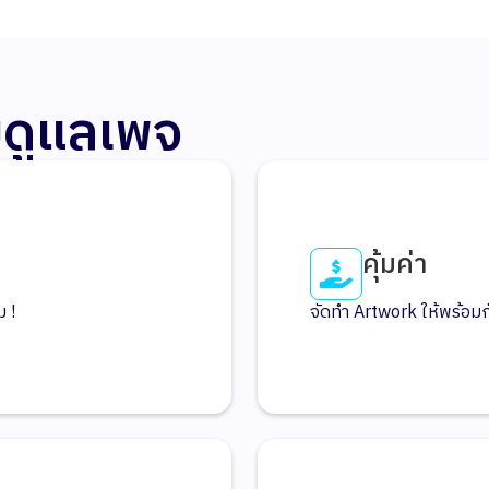
บดูแลเพจ
คุ้มค่า
 !
จัดทำ Artwork ให้พร้อม