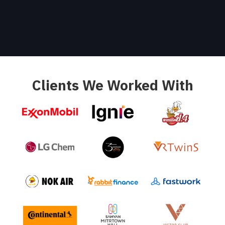
Creative
Producer
VDO Photographer และทีมผู้ช่วย
Clients We Worked With
Lighting
Editor
Color Grading
Proof Reader