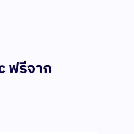
ic ฟรีจาก