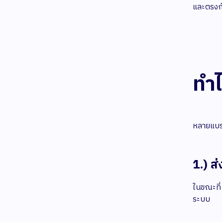
และตรงกั
ทำไ
หลายแบรน
1.) ส่
ในขณะที
ระบบ