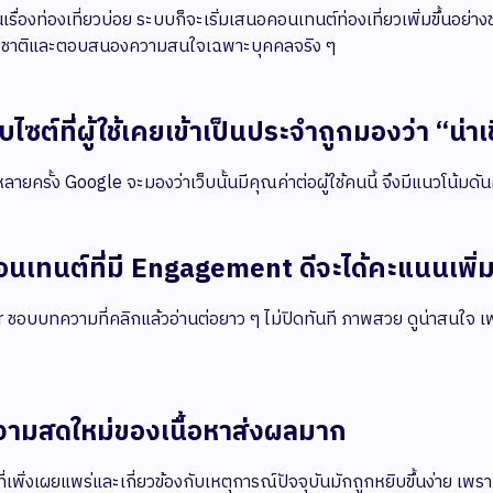
้ค้นเรื่องท่องเที่ยวบ่อย ระบบก็จะเริ่มเสนอคอนเทนต์ท่องเที่ยวเพิ่มขึ้
มชาติและตอบสนองความสนใจเฉพาะบุคคลจริง ๆ
็บไซต์ที่ผู้ใช้เคยเข้าเป็นประจำถูกมองว่า “น่าเ
ำหลายครั้ง Google จะมองว่าเว็บนั้นมีคุณค่าต่อผู้ใช้คนนี้ จึงมีแนวโน้มดั
อนเทนต์ที่มี Engagement ดีจะได้คะแนนเพิ่
 ชอบบทความที่คลิกแล้วอ่านต่อยาว ๆ ไม่ปิดทันที ภาพสวย ดูน่าสนใจ เ
วามสดใหม่ของเนื้อหาส่งผลมาก
เพิ่งเผยแพร่และเกี่ยวข้องกับเหตุการณ์ปัจจุบันมักถูกหยิบขึ้นง่าย เพราะ