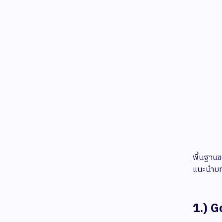
พื้นฐานข
แนะนำบท
1.) G