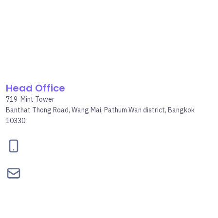
Head Office
719 Mint Tower
Banthat Thong Road, Wang Mai, Pathum Wan district, Bangkok
10330
095-834-2460
contact@bepgroup.space