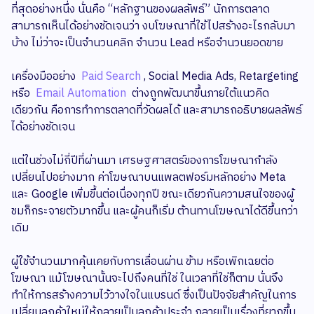
ที่สุดอย่างหนึ่ง นั่นคือ “หลักฐานของผลลัพธ์” นักการตลาด
สามารถเห็นได้อย่างชัดเจนว่า งบโฆษณาที่ใช้ไปสร้างอะไรกลับมา
บ้าง ไม่ว่าจะเป็นจำนวนคลิก จำนวน Lead หรือจำนวนยอดขาย
เครื่องมืออย่าง
Paid Search
, Social Media Ads, Retargeting
หรือ
Email Automation
ต่างถูกพัฒนาขึ้นภายใต้แนวคิด
เดียวกัน คือการทำการตลาดที่วัดผลได้ และสามารถอธิบายผลลัพธ์
ได้อย่างชัดเจน
แต่ในช่วงไม่กี่ปีที่ผ่านมา เศรษฐศาสตร์ของการโฆษณากำลัง
เปลี่ยนไปอย่างมาก ค่าโฆษณาบนแพลตฟอร์มหลักอย่าง Meta
และ Google เพิ่มขึ้นต่อเนื่องทุกปี ขณะเดียวกันความสนใจของผู้
ชมก็กระจายตัวมากขึ้น และผู้คนก็เริ่ม ต้านทานโฆษณาได้ดีขึ้นกว่า
เดิม
ผู้ใช้จำนวนมากคุ้นเคยกับการเลื่อนผ่าน ข้าม หรือเพิกเฉยต่อ
โฆษณา แม้โฆษณานั้นจะไปถึงคนที่ใช่ ในเวลาที่ใช่ก็ตาม นั่นจึง
ทำให้การสร้างความไว้วางใจในแบรนด์ ซึ่งเป็นปัจจัยสำคัญในการ
เปลี่ยนลูกค้าใหม่ให้กลายเป็นลูกค้าประจำ กลายเป็นเรื่องที่ยากขึ้น