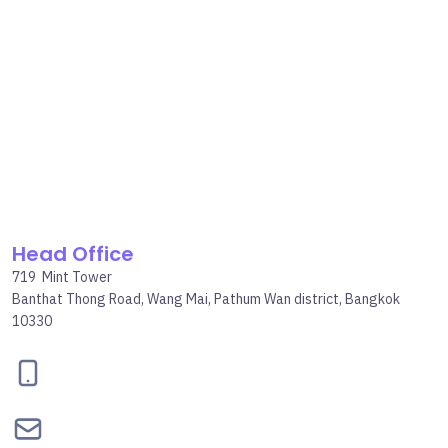
Head Office
719 Mint Tower
Banthat Thong Road, Wang Mai, Pathum Wan district, Bangkok
10330
095-834-2460
contact@bepgroup.space