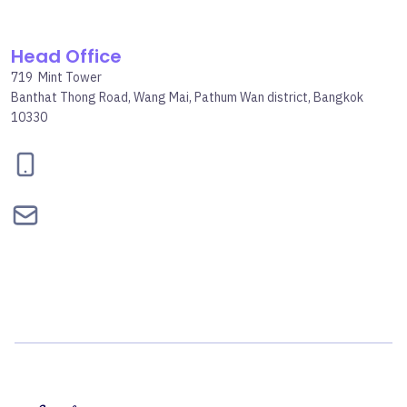
Head Office
719 Mint Tower
Banthat Thong Road, Wang Mai, Pathum Wan district, Bangkok
10330
095-834-2460
contact@bepgroup.space