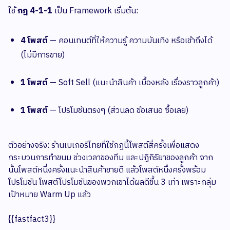
ใช้
กฎ 4-1-1
เป็น Framework เริ่มต้น:
4 โพสต์
— คอนเทนต์ที่ให้ความรู้ ความบันเทิง หรือเข้าถึงได้
(ไม่มีการขาย)
1 โพสต์
— Soft Sell (แนะนำสินค้า เบื้องหลัง เรื่องราวลูกค้า)
1 โพสต์
— โปรโมชันตรงๆ (ส่วนลด ข้อเสนอ ซื้อเลย)
ตัวอย่างจริง: ร้านเบเกอรีไทยที่ใช้กฎนี้โพสต์สี่ครั้งเพื่อแสดง
กระบวนการทำขนม ช่วงเวลาของทีม และปฏิกิริยาของลูกค้า จาก
นั้นโพสต์หนึ่งครั้งแนะนำสินค้าขายดี แล้วโพสต์หนึ่งครั้งพร้อม
โปรโมชัน โพสต์โปรโมชันของพวกเขาได้ผลดีขึ้น 3 เท่า เพราะกลุ่ม
เป้าหมาย Warm Up แล้ว
{{fastfact3}}