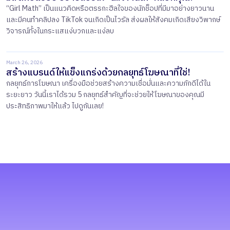
“Girl Math” เป็นแนวคิดหรือตรรกะฮีลใจของนักช็อปที่มีมาอย่างยาวนาน
และมีคนทำคลิปลง TikTok จนเกิดเป็นไวรัล ส่งผลให้สังคมเกิดเสียงวิพากษ์
วิจารณ์ทั้งในกระแสแง่บวกและแง่ลบ
March 26, 2026
สร้างแบรนด์ให้แข็งแกร่งด้วยกลยุทธ์โฆษณาที่ใช่!
กลยุทธ์การโฆษณา เครื่องมือช่วยสร้างความเชื่อมั่นและความภักดีได้ใน
ระยะยาว วันนี้เราได้รวม 5 กลยุทธ์สำคัญที่จะช่วยให้โฆษณาของคุณมี
ประสิทธิภาพมาให้แล้ว ไปดูกันเลย!