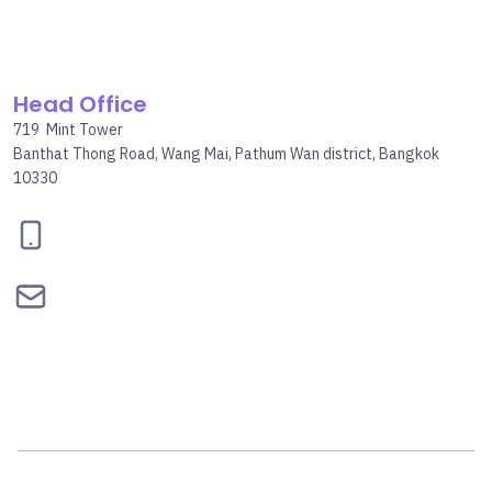
Head Office
719 Mint Tower
Banthat Thong Road, Wang Mai, Pathum Wan district, Bangkok
10330
095-834-2460
contact@bepgroup.space