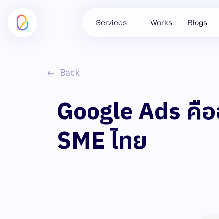
Services
Works
Blogs
Back
Google Ads คืออ
SME ไทย