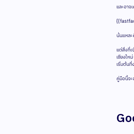
และอาจเคย
{{fastfa
นั่นแหละ
แต่สิ่งท
เชียงใหม
เริ่มต้น
คู่มือนี้
Go