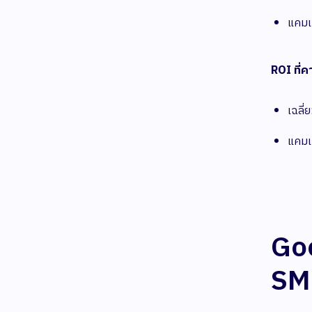
แคมเ
ROI ที่ค
เฉลี่
แคมเ
Goo
SM