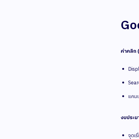
Goo
ค่าคลิก 
Disp
Sear
แคมเ
งบประม
จุดเ