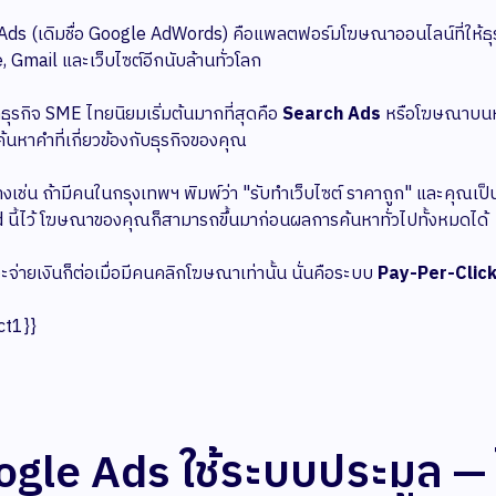
ds (เดิมชื่อ Google AdWords) คือแพลตฟอร์มโฆษณาออนไลน์ที่ให้ธ
 Gmail และเว็บไซต์อีกนับล้านทั่วโลก
่ธุรกิจ SME ไทยนิยมเริ่มต้นมากที่สุดคือ
Search Ads
หรือโฆษณาบนหน
ค้นหาคำที่เกี่ยวข้องกับธุรกิจของคุณ
างเช่น ถ้ามีคนในกรุงเทพฯ พิมพ์ว่า "รับทำเว็บไซต์ ราคาถูก" และคุณเป
นี้ไว้ โฆษณาของคุณก็สามารถขึ้นมาก่อนผลการค้นหาทั่วไปทั้งหมดได้
จ่ายเงินก็ต่อเมื่อมีคนคลิกโฆษณาเท่านั้น นั่นคือระบบ
Pay-Per-Click
ct1}}
gle Ads ใช้ระบบประมูล — ไม