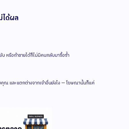
่ได้ผล
บ หรือถ้าขายได้ก็ไม่มีคนกลับมาซื้อซ้ำ
กับคุณ และแตกต่างจากเจ้าอื่นยังไง — โฆษณานั้นก็แค่