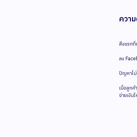
ความผ
สิ่งแรกที
ลง Faceb
ปัญหาไม่ไ
เมื่อลูก
จ่ายเงิน