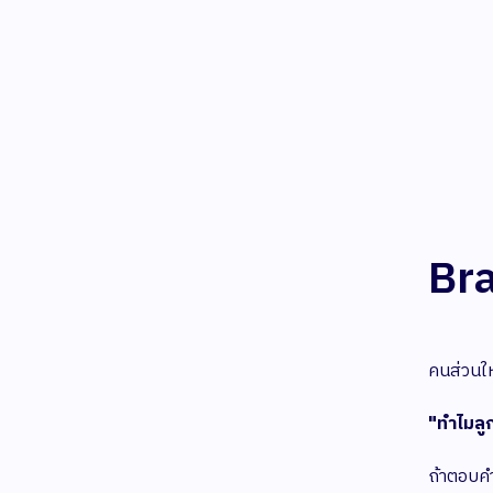
Bra
คนส่วนให
"ทำไมลูก
ถ้าตอบคำ