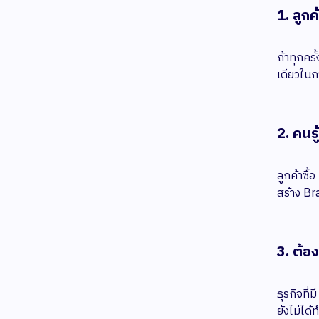
1. ลูก
ถ้าทุกครั
เดียวในก
2. คนรู
ลูกค้าซื้
สร้าง Br
3. ต้อ
ธุรกิจที
ยังไม่ได