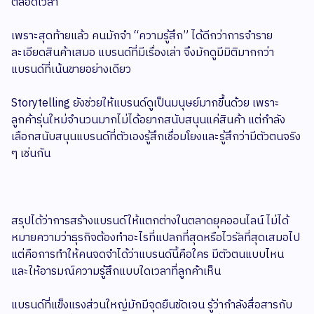
ตลอดเวลา
เพราะสุดท้ายแล้ว คนมักจำ “ความรู้สึก” ได้ดีกว่าการจำราย
ละเอียดสินค้าเสมอ แบรนด์ที่มีเรื่องเล่า จึงมักดูมีมิติมากกว่า
แบรนด์ที่เน้นขายอย่างเดียว
Storytelling ยังช่วยให้แบรนด์ดูเป็นมนุษย์มากขึ้นด้วย เพราะ
ลูกค้ารุ่นใหม่จำนวนมากไม่ได้อยากสนับสนุนแค่สินค้า แต่กำลัง
เลือกสนับสนุนแบรนด์ที่ตัวเองรู้สึกเชื่อมโยงและรู้สึกว่ามีตัวตนจริง
ๆ เช่นกัน
สรุปได้ว่าการสร้างแบรนด์ให้แตกต่างในตลาดยุคออนไลน์ ไม่ได้
หมายความว่าธุรกิจต้องทำอะไรที่แปลกที่สุดหรือไวรัลที่สุดเสมอไป
แต่คือการทำให้คนจดจำได้ว่าแบรนด์นี้คือใคร มีตัวตนแบบไหน
และให้อารมณ์ความรู้สึกแบบใดเวลาที่ลูกค้าเห็น
แบรนด์ที่แข็งแรงส่วนใหญ่มักมีจุดยืนชัดเจน รู้ว่ากำลังสื่อสารกับ