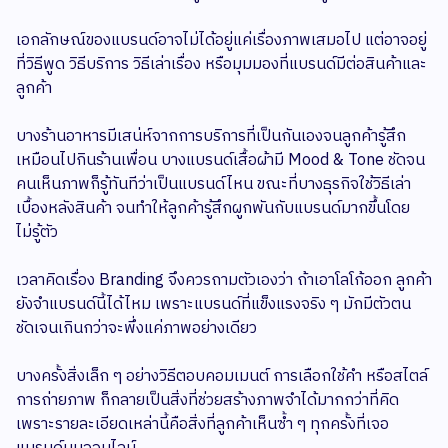
เอกลักษณ์ของแบรนด์อาจไม่ได้อยู่แค่เรื่องภาพเสมอไป แต่อาจอยู่
ที่วิธีพูด วิธีบริการ วิธีเล่าเรื่อง หรือมุมมองที่แบรนด์มีต่อสินค้าและ
ลูกค้า
บางร้านอาหารมีเสน่ห์จากการบริการที่เป็นกันเองจนลูกค้ารู้สึก
เหมือนไปกินร้านเพื่อน บางแบรนด์เสื้อผ้ามี Mood & Tone ชัดจน
คนเห็นภาพก็รู้ทันทีว่าเป็นแบรนด์ไหน ขณะที่บางธุรกิจใช้วิธีเล่า
เบื้องหลังสินค้า จนทำให้ลูกค้ารู้สึกผูกพันกับแบรนด์มากขึ้นโดย
ไม่รู้ตัว
เวลาคิดเรื่อง Branding จึงควรถามตัวเองว่า ถ้าเอาโลโก้ออก ลูกค้า
ยังจำแบรนด์นี้ได้ไหม เพราะแบรนด์ที่แข็งแรงจริง ๆ มักมีตัวตน
ชัดเจนเกินกว่าจะพึ่งแค่ภาพอย่างเดียว
บางครั้งสิ่งเล็ก ๆ อย่างวิธีตอบคอมเมนต์ การเลือกใช้คำ หรือสไตล์
การถ่ายภาพ ก็กลายเป็นสิ่งที่ช่วยสร้างภาพจำได้มากกว่าที่คิด
เพราะรายละเอียดเหล่านี้คือสิ่งที่ลูกค้าเห็นซ้ำ ๆ ทุกครั้งที่เจอ