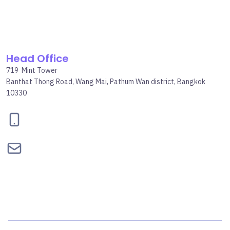
Head Office
719 Mint Tower
Banthat Thong Road, Wang Mai, Pathum Wan district, Bangkok
10330
095-834-2460
contact@bepgroup.space